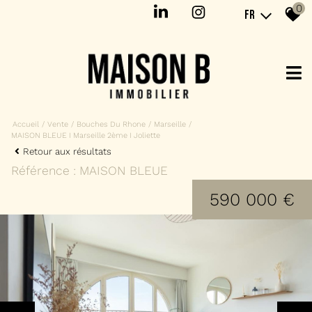
0
FR
Accueil
Vente
Bouches Du Rhone
Marseille
MAISON BLEUE I Marseille 2ème I Joliette
Retour aux résultats
Référence : MAISON BLEUE
590 000 €