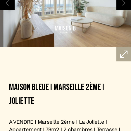
maison bleue i marseille 2ème i
joliette
A VENDRE I Marseille 2ème I La Joliette I
Appartement I 79m2 I 2 chambres I Terrasse I