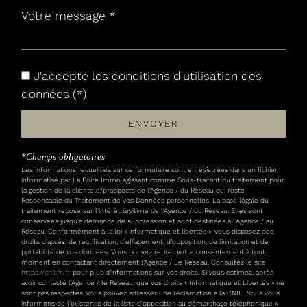
Leaflet
|
©
Jawg
Maps
|
© OpenStreetMap
Collège
J'accepte les conditions d'utilisation des
données (*)
École maternelle
ENVOYER
École primaire
Enseignement supérieur
*Champs obligatoires
Les informations recueillies sur ce formulaire sont enregistrées dans un fichier
informatisé par La Boite Immo agissant comme Sous-traitant du traitement pour
Gare ferroviaire
la gestion de la clientèle/prospects de l'Agence / du Réseau qui reste
Responsable du Traitement de vos Données personnelles. La base légale du
Bureau de poste
traitement repose sur l'intérêt légitime de l'Agence / du Réseau. Elles sont
conservées jusqu'à demande de suppression et sont destinées à l'Agence / au
Réseau. Conformément à la loi « informatique et libertés », vous disposez des
Mairie
droits d’accès, de rectification, d’effacement, d’opposition, de limitation et de
portabilité de vos données. Vous pouvez retirer votre consentement à tout
moment en contactant directement l’Agence / Le Réseau. Consultez le site
statistiques
https://cnil.fr/fr
pour plus d’informations sur vos droits. Si vous estimez, après
avoir contacté l'Agence / le Réseau, que vos droits « Informatique et Libertés » ne
sont pas respectés, vous pouvez adresser une réclamation à la CNIL. Nous vous
informons de l’existence de la liste d'opposition au démarchage téléphonique «