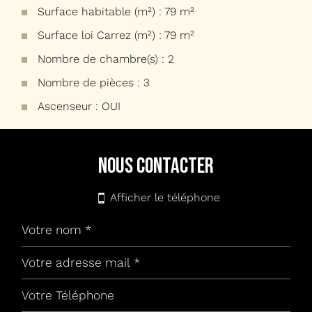
Surface habitable (m²) : 79 m²
Surface loi Carrez (m²) : 79 m²
Nombre de chambre(s) : 2
Nombre de pièces : 3
Ascenseur : OUI
la ville de marseille (13002)
nous contacter
+
−
Afficher le téléphone